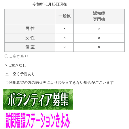
令和8年1月16日現在
認知症
一般棟
専門棟
男 性
×
×
女 性
×
×
個 室
×
×
〇…空きあり
×…空きなし
△…空く予定あり
※利用希望の方の病状等によりお受入できない場合がございます