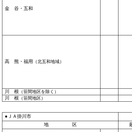
金 谷・五和
高 熊・福用
（北五和地域）
川 根
（笹間地区を除く）
川 根
（笹間地区）
●ＪＡ掛川市
地 区