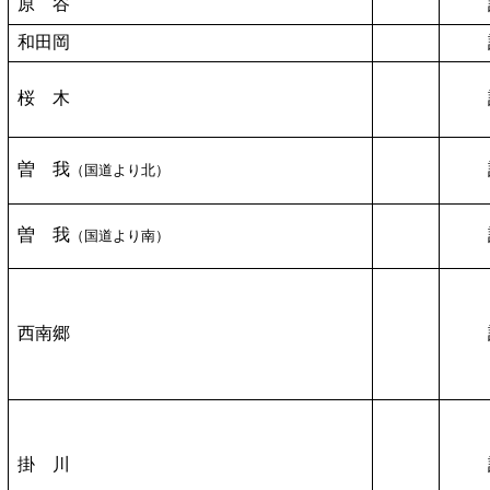
原 谷
和田岡
桜 木
曽 我
（国道より北）
曽 我
（国道より南）
西南郷
掛 川