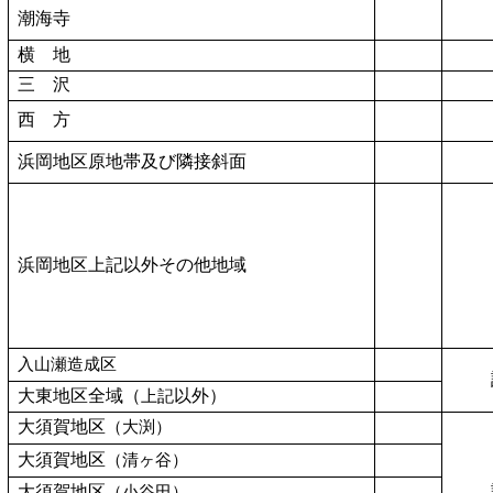
潮海寺
横 地
三 沢
西 方
浜岡地区原地帯及び隣接斜面
浜岡地区上記以外その他地域
入山瀬造成区
大東地区全域（
以外）
上記
大須賀地区
（大渕）
大須賀地区
（清ヶ谷）
大須賀地区
（小谷田）