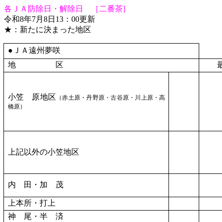
各ＪＡ防除日・解除日 ［二番茶
]
令和
8
年
7
月
8
日
13
：
00
更新
★：新たに決まった地区
●ＪＡ遠州夢咲
地 区
小笠 原地区
（赤土原・丹野原・古谷原・川上原・高
橋原）
上記以外の小笠地区
内 田・加 茂
上本所・打上
神 尾・半 済