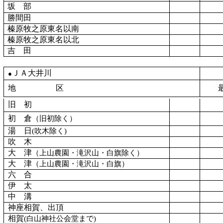
坂 部
勝間田
榛原牧之原東名以南
榛原牧之原東名以北
吉 田
ＪＡ大井川
●
地 区
旧 初
初 倉
（旧初除く）
湯 日
(
吹木除く
)
吹 木
大 津
（上山農園・滝沢山・白旗除く）
大 津
（
上山農園・滝沢山・白旗
）
六 合
伊 太
中 溝
神座相賀、出頂
相賀
(
白山神社公会堂まで
)