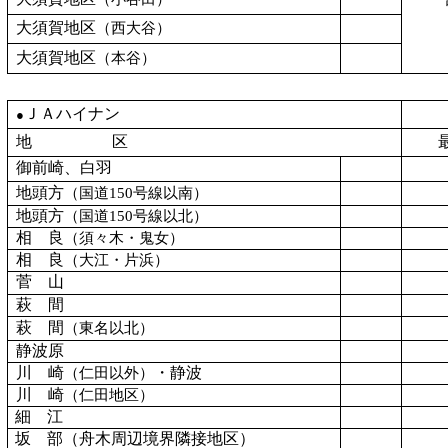
大須賀地区
（西大谷）
大須賀地区
（本谷）
Ｊ
Ａハイナン
●
地 区
御前崎、白羽
地頭方
（国道
150
号線以南）
地頭方
（国道
150
号線以北）
相 良
（須々木・鬼女）
相 良
（大江・片浜）
菅 山
萩 間
萩 間
（東名以北）
静波原
川 崎
・静波
（仁田以外）
川 崎
（仁田地区）
細 江
坂 部（舟木周辺境界隣接地区）