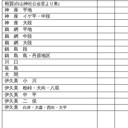
相賀
(
白山神社公会堂より奥
)
神 座 平地
神 座 イゲ平・中段
神 座 大段
鵜 網 平地
鵜 網 中段
鵜 網 大段
鍋 島 段
鍋 島 島・丹原地区
川 口
長 島
犬 間
伊久美 小 川
伊久美 桧峠・大向・八双
伊久美 中 平
伊久美 二 俣
伊久美
白井・大森・西向・大平