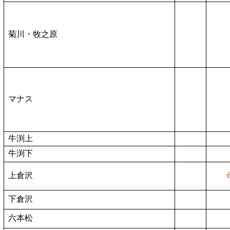
菊川・牧之原
マナス
牛渕上
牛渕下
上倉沢
下倉沢
六本松